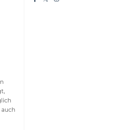
en
t,
lich
n auch