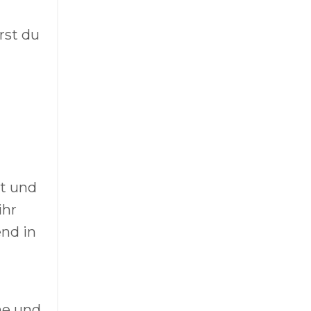
rst du
it und
ihr
end in
he und