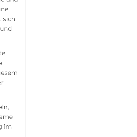
ine
 sich
 und
te
e
diesem
er
ln,
same
g im