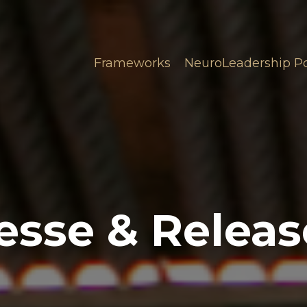
Frameworks
NeuroLeadership P
esse & Relea