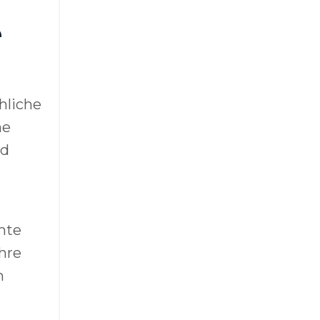
e
hliche
he
nd
mte
hre
n