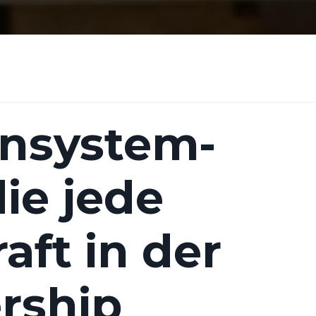
ensystem-
ie jede
ft in der
rship