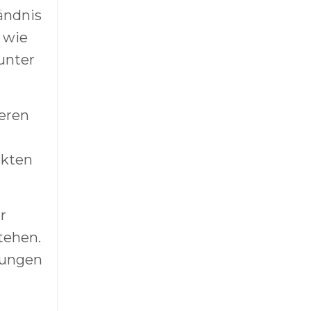
ändnis
 wie
unter
eren
ekten
r
tehen.
bungen