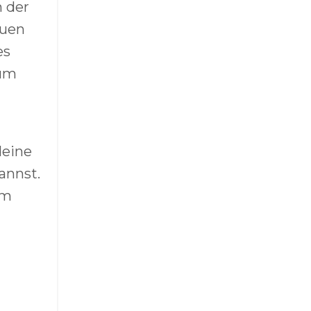
n der
auen
es
 um
deine
annst.
em