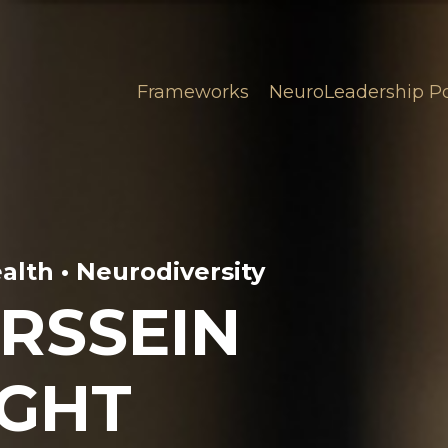
Frameworks
NeuroLeadership P
lth • Neurodiversity
RSSEIN
GHT