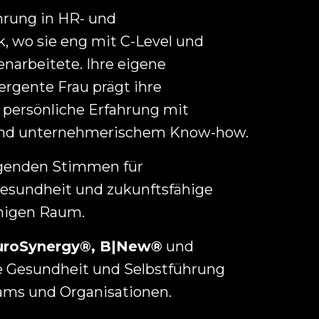
ahrung in HR- und
, wo sie eng mit C-Level und
arbeitete. Ihre eigene
ergente Frau prägt ihre
t persönliche Erfahrung mit
 und unternehmerischem Know-how.
rägenden Stimmen für
Gesundheit und zukunftsfähige
higen Raum.
uroSynergy®, B|New®
und
 Gesundheit und Selbstführung
eams und Organisationen.